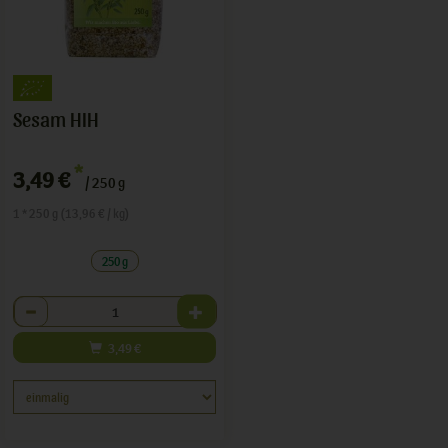
Sesam HIH
*
3,49 €
/ 250 g
1 * 250 g (13,96 € / kg)
250 g
Anzahl
3,49
€