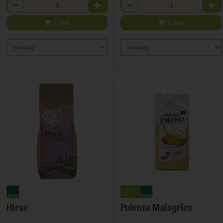
Anzahl
Anzahl
4,39
€
3,49
€
Hirse
Polenta Maisgries