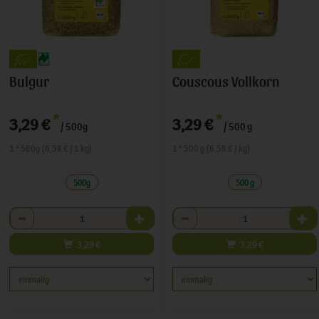
Bulgur
Couscous Vollkorn
*
*
3,29 €
3,29 €
/ 500g
/ 500 g
1 * 500g (6,58 € / 1 kg)
1 * 500 g (6,58 € / kg)
500g
500 g
Anzahl
Anzahl
3,29
€
3,29
€