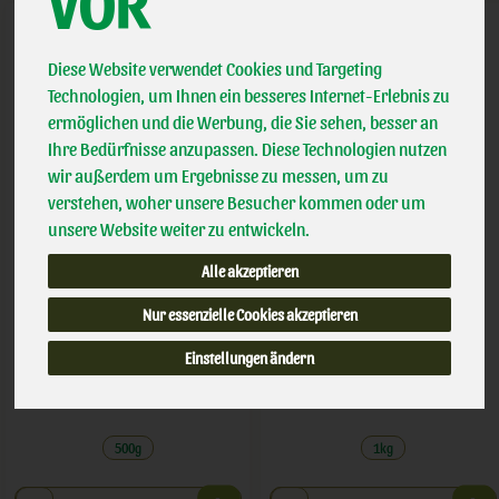
VOR
Diese Website verwendet Cookies und Targeting
Technologien, um Ihnen ein besseres Internet-Erlebnis zu
ermöglichen und die Werbung, die Sie sehen, besser an
Ihre Bedürfnisse anzupassen. Diese Technologien nutzen
wir außerdem um Ergebnisse zu messen, um zu
verstehen, woher unsere Besucher kommen oder um
unsere Website weiter zu entwickeln.
Alle akzeptieren
Amaranth
Basmati Reis braun
Nur essenzielle Cookies akzeptieren
*
*
3,79 €
7,99 €
Einstellungen ändern
/ 500g
/ 1kg
1 * 500g (7,58 € / kg)
1 * 1kg (7,99 € / 1 kg)
500g
1kg
Anzahl
Anzahl