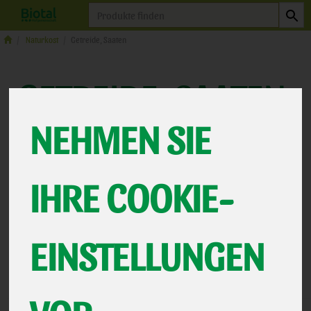
Produkt
Naturkost
Getreide, Saaten
GETREIDE, SAATEN
NEHMEN SIE
11 VON 464
IHRE COOKIE-
12
EINSTELLUNGEN
Hersteller
Ernährung
Allergene