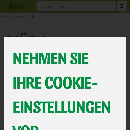
Produkt
Naturkost
Müsli
MÜSLI
26 VON 464
NEHMEN SIE
12
IHRE COOKIE-
Hersteller
Ernährung
Allergene
EINSTELLUNGEN