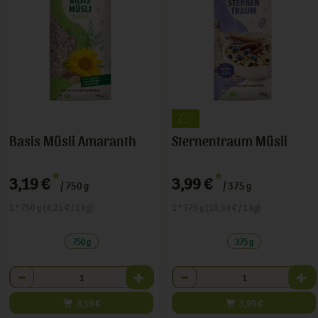
Basis Müsli Amaranth
Sternentraum Müsli
*
*
3,19 €
3,99 €
/ 750 g
/ 375 g
1 * 750 g (4,25 € / 1 kg)
1 * 375 g (10,64 € / 1 kg)
750 g
375 g
Anzahl
Anzahl
3,19
€
3,99
€