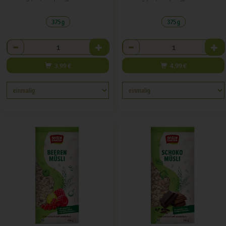
375 g
375 g
Anzahl
Anzahl
3,99
€
4,99
€