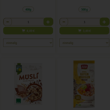
400g
500 g
Anzahl
Anzahl
4,49
€
3,49
€