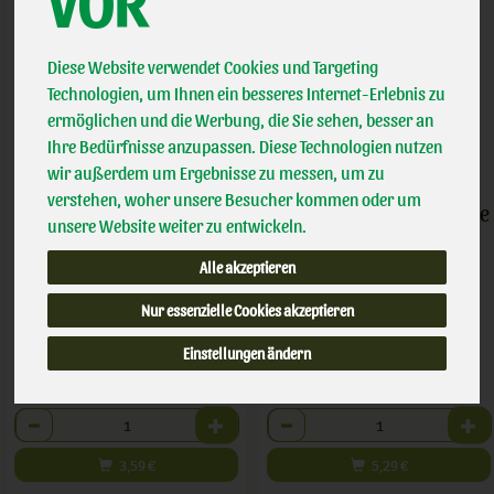
VOR
Diese Website verwendet Cookies und Targeting
Technologien, um Ihnen ein besseres Internet-Erlebnis zu
ermöglichen und die Werbung, die Sie sehen, besser an
Ihre Bedürfnisse anzupassen. Diese Technologien nutzen
wir außerdem um Ergebnisse zu messen, um zu
verstehen, woher unsere Besucher kommen oder um
Schoko Crunchy
Crunchy Himbeer Zitrone
unsere Website weiter zu entwickeln.
*
*
Alle akzeptieren
3,59 €
5,29 €
/ 400 g
/ 400g
Nur essenzielle Cookies akzeptieren
1 * 400 g (8,98 € / kg)
1 * 400g (13,23 € / kg)
Einstellungen ändern
400 g
400g
Anzahl
Anzahl
3,59
€
5,29
€