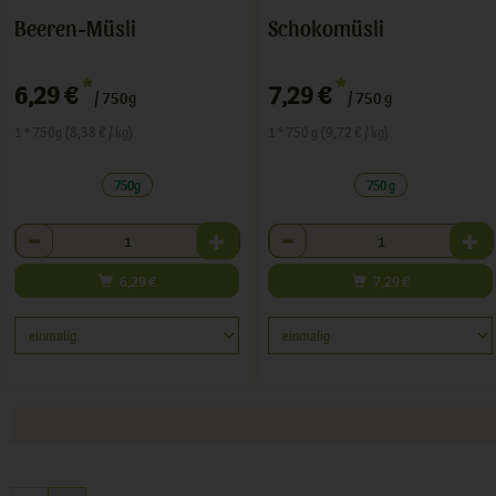
Beeren-Müsli
Schokomüsli
*
*
6,29 €
7,29 €
/ 750g
/ 750 g
1 * 750g (8,38 € / kg)
1 * 750 g (9,72 € / kg)
750g
750 g
Anzahl
Anzahl
6,29
€
7,29
€