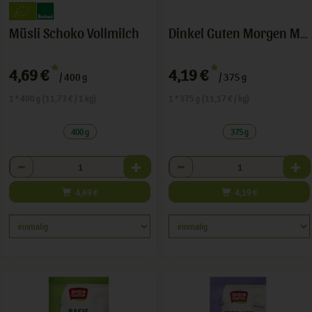
Müsli Schoko Vollmilch
Dinkel Guten Morgen Müsli
*
*
4,69 €
4,19 €
/ 400 g
/ 375 g
1 * 400 g (11,73 € / 1 kg)
1 * 375 g (11,17 € / kg)
400 g
375 g
Anzahl
Anzahl
4,69
€
4,19
€