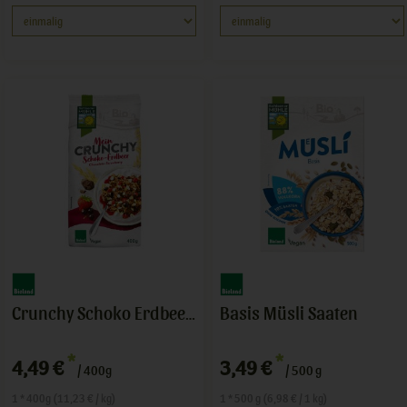
Basis Müsli Saaten
Crunchy Schoko Erdbeer Cassis
*
*
4,49 €
3,49 €
/ 400g
/ 500 g
1 * 400g (11,23 € / kg)
1 * 500 g (6,98 € / 1 kg)