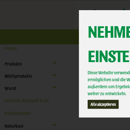
NEHME
Üb
EINST
Produkte
Produkte
Diese Website verwende
Milchprodukte
ermöglichen und die We
außerdem um Ergebnis
Wurst
weiter zu entwickeln.
Feinkost, Antipasti & Co.
Alle akzeptieren
Kühlprodukte
Naturkost