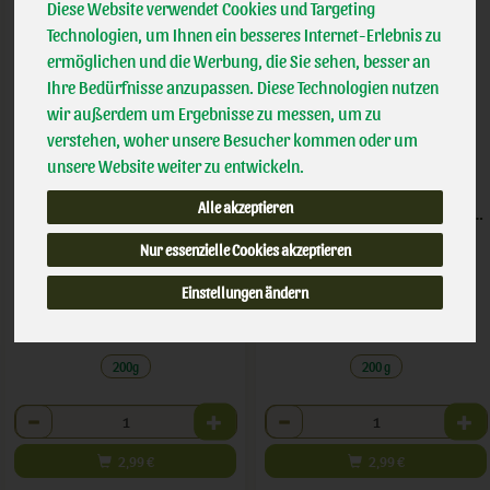
Diese Website verwendet Cookies und Targeting
Technologien, um Ihnen ein besseres Internet-Erlebnis zu
ermöglichen und die Werbung, die Sie sehen, besser an
Ihre Bedürfnisse anzupassen. Diese Technologien nutzen
wir außerdem um Ergebnisse zu messen, um zu
verstehen, woher unsere Besucher kommen oder um
unsere Website weiter zu entwickeln.
Alle akzeptieren
Snäckebrot Brezelsalz & Laugen
Snäckebrot Curry Kürbiskern
Nur essenzielle Cookies akzeptieren
*
*
2,99 €
2,99 €
/ 200g
/ 200 g
Einstellungen ändern
1 * 200g (14,95 € / kg)
1 * 200 g (14,95 € / kg)
200g
200 g
Anzahl
Anzahl
2,99
€
2,99
€