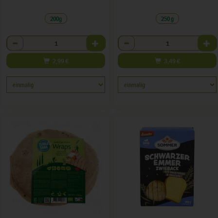
200g
250 g
Anzahl
Anzahl
2,99
€
3,49
€