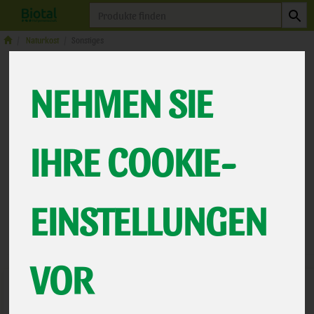
Produkt
Naturkost
Sonstiges
SONSTIGES
NEHMEN SIE
18 VON 463
IHRE COOKIE-
12
EINSTELLUNGEN
Hersteller
Ernährung
Allergene
VOR