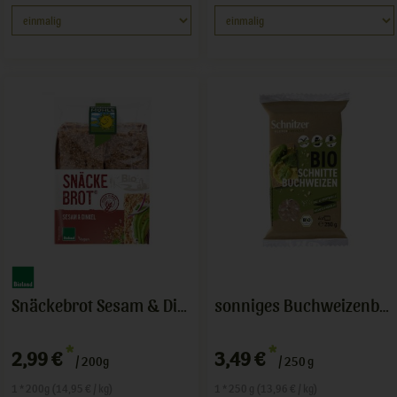
Snäckebrot Sesam & Dinkel
sonniges Buchweizenbrot
*
*
2,99 €
3,49 €
/ 200g
/ 250 g
1 * 200g (14,95 € / kg)
1 * 250 g (13,96 € / kg)