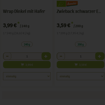
Wrap Dinkel mit Hafer
Zwieback schwarzer Emmer
*
*
3,99 €
3,59 €
/ 240 g
/ 200 g
1 * 240 g (16,63 € / kg)
1 * 200 g (17,95 € / kg)
240 g
200 g
Anzahl
Anzahl
3,99
€
3,59
€