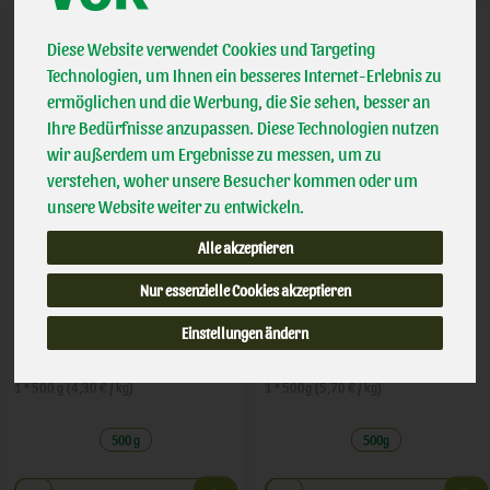
Diese Website verwendet Cookies und Targeting
Technologien, um Ihnen ein besseres Internet-Erlebnis zu
ermöglichen und die Werbung, die Sie sehen, besser an
Ihre Bedürfnisse anzupassen. Diese Technologien nutzen
wir außerdem um Ergebnisse zu messen, um zu
verstehen, woher unsere Besucher kommen oder um
unsere Website weiter zu entwickeln.
Alle akzeptieren
Naturjoghurt
Erdbeerjoghurt
Nur essenzielle Cookies akzeptieren
Einstellungen ändern
*
*
2,15 €
2,85 €
/ 500 g
/ 500g
1 * 500 g (4,30 € / kg)
1 * 500g (5,70 € / kg)
500 g
500g
Anzahl
Anzahl