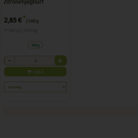
Zitronenjoghurt
*
2,85 €
/ 500 g
1 * 500 g (5,70 € / kg)
500 g
Anzahl
2,85
€