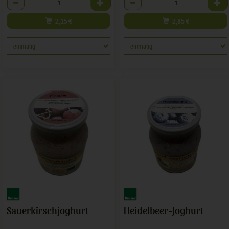
2,15
€
2,85
€
Sauerkirschjoghurt
Heidelbeer-Joghurt