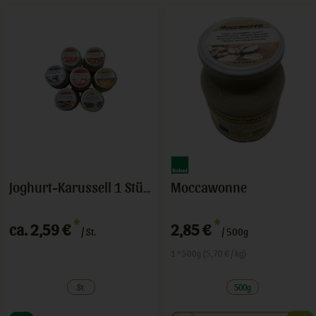
Moccawonne
Joghurt-Karussell 1 Stück
*
*
ca. 2,59 €
2,85 €
/ St.
/ 500g
1 * 500g (5,70 € / kg)
St.
500g