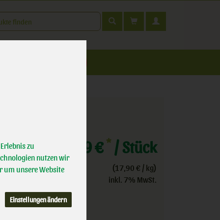
t
nfahrt
*
1,79 €
/ Stück
Erlebnis zu
echnologien nutzen wir
(17,90 € / kg)
r um unsere Website
inkl. 7% MwSt.
Einstellungen ändern