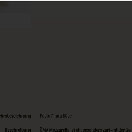
ehrsbezeichnung
Pasta Filata Käse
Beschreibung
ÖMA Mozzarella ist ein besonders zart-milder Ge