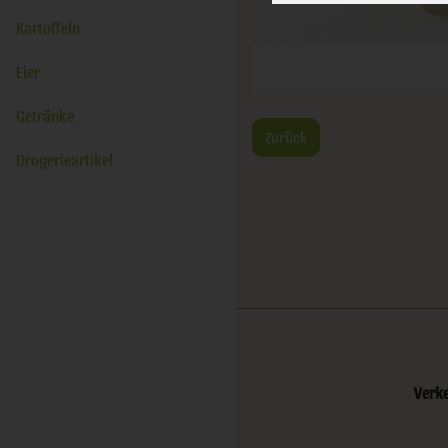
Kartoffeln
Eier
Getränke
Zurück
Drogerieartikel
Verk