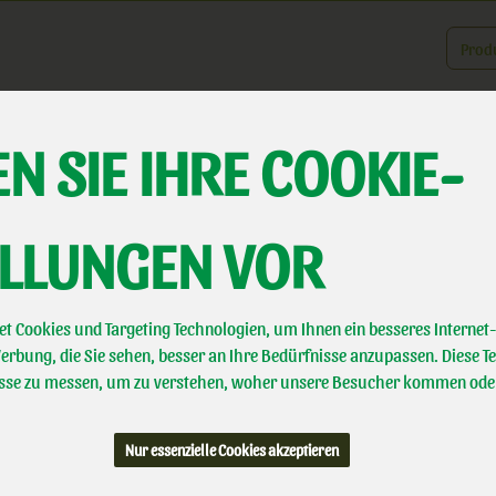
Produk
er uns
Landwirtschaft
Direktvermarktung
Biotal erleben
A
N SIE IHRE COOKIE-
ELLUNGEN VOR
Mozzarella
Zarter milchfrischer Genuss für Caprese, Pizza und Co.
t Cookies und Targeting Technologien, um Ihnen ein besseres Internet-
ÖMA
rbung, die Sie sehen, besser an Ihre Bedürfnisse anzupassen. Diese T
Naturland
se zu messen, um zu verstehen, woher unsere Besucher kommen ode
Handelsklasse
II
Nur essenzielle Cookies akzeptieren