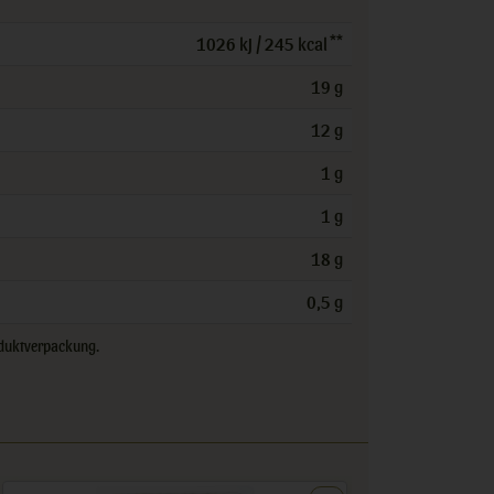
**
1026 kJ / 245 kcal
19 g
12 g
1 g
1 g
18 g
0,5 g
roduktverpackung.