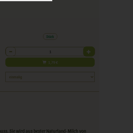
Stück
Anzahl
1,79
€
nuss. Sie wird aus bester Naturland-Milch von