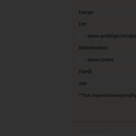
Energie
Fett
- davon gesättigte Fettsäu
Kohlenhydrate
- davon Zucker
Eiweiß
Salz
** Kcal-Angaben können geringfügig