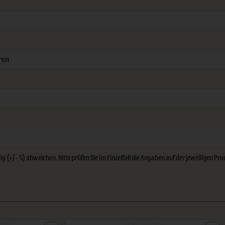
ren
 (+/- 5) abweichen. Bitte prüfen Sie im Einzelfall die Angaben auf der jeweiligen P