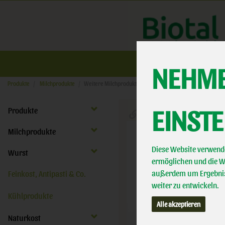
Üb
NEHME
Produkte
Milchprodukte
Weitere Milchprodukte
EINST
Produkte
Milchprodukte
Diese Website verwende
Wurst
ermöglichen und die We
außerdem um Ergebnis
Feinkost, Antipasti & Co.
weiter zu entwickeln.
Kühlprodukte
Alle akzeptieren
Naturkost