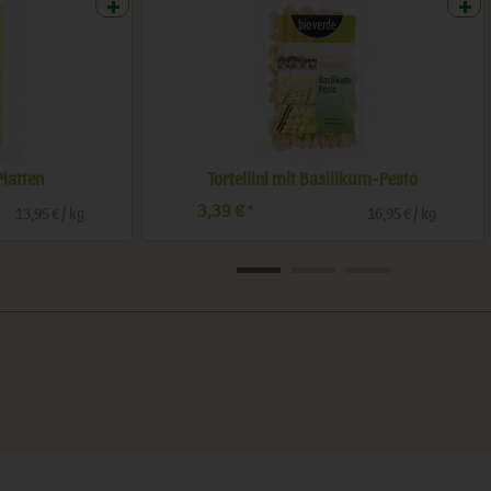
Tortelli mit Steinpilz
4,99 €
4,69 
*
19,96 € / kg