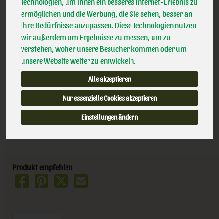
Handelsklasse
II
Technologien, um Ihnen ein besseres Internet-Erlebnis zu
inkl. 7% MwSt.
ermöglichen und die Werbung, die Sie sehen, besser an
Ihre Bedürfnisse anzupassen. Diese Technologien nutzen
60g
wir außerdem um Ergebnisse zu messen, um zu
verstehen, woher unsere Besucher kommen oder um
Anzahl
unsere Website weiter zu entwickeln.
5,29
€
Alle akzeptieren
Nur essenzielle Cookies akzeptieren
Einstellungen ändern
Produkt empfehlen