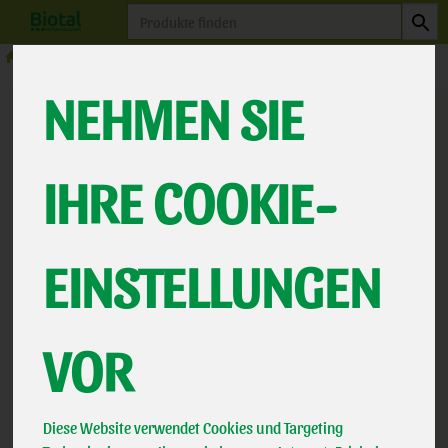
Produkt
Naturkost
Tee
NEHMEN SIE
IHRE COOKIE-
EINSTELLUNGEN
VOR
Pfefferminze
*
5,29 €
/ 60g
BLK
Bioland
Diese Website verwendet Cookies und Targeting