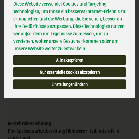
Bioland
g
Diese Website verwendet Cookies und Targeting
Handelsklasse
II
Technologien, um Ihnen ein besseres Internet-Erlebnis zu
DE-ÖKO-001
ermöglichen und die Werbung, die Sie sehen, besser an
(9,93 € / kg)
Ihre Bedürfnisse anzupassen. Diese Technologien nutzen
inkl. 7% MwSt.
wir außerdem um Ergebnisse zu messen, um zu
150 g
verstehen, woher unsere Besucher kommen oder um
unsere Website weiter zu entwickeln.
Anzahl
Alle akzeptieren
1,49
€
Nur essenzielle Cookies akzeptieren
Einstellungen ändern
Verkehrsbezeichnung
Bio-Speisequarkzubereitung Himbeere*, Halbfettstufe im
Milchanteil