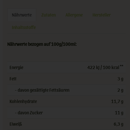
Nährwerte
Zutaten
Allergene
Hersteller
Inhaltsstoffe
Nährwerte bezogen auf 100g/100ml:
**
Energie
422 kJ / 100 kcal
Fett
3 g
- davon gesättigte Fettsäuren
2 g
Kohlenhydrate
11,7 g
- davon Zucker
11 g
Eiweiß
6,3 g