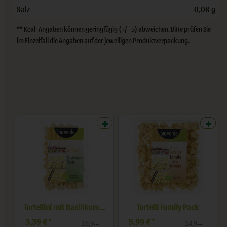
Salz
0,08 g
** Kcal-Angaben können geringfügig (+/- 5) abweichen. Bitte prüfen Sie
im Einzelfall die Angaben auf der jeweiligen Produktverpackung.
enkäse
Tortellini mit Basilikum-Pesto
Tortelli Family Pack
3,39 €
5,99 €
*
*
/ kg
16,95 € / kg
14,98 € / kg