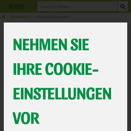
Produkt
Milchprodukte
Weitere Milchprodukte
NEHMEN SIE
IHRE COOKIE-
EINSTELLUNGEN
Fruchtquark Himbeere
VOR
natürliches natürlich belassen
*
1,49 €
/ 150
Andechser