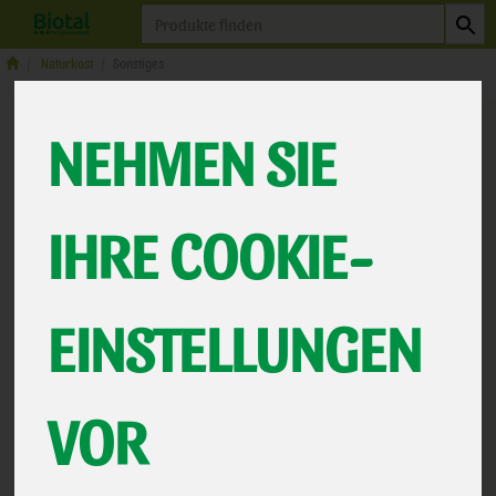
Produkt
Naturkost
Sonstiges
NEHMEN SIE
IHRE COOKIE-
EINSTELLUNGEN
Snäckebrot Sesam &
VOR
Dinkel