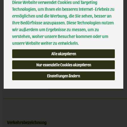
Anders als Brot, mehr als ein Knäcke und besser als ein Snack
Diese Website verwendet Cookies und Targeting
- eben Snäckebrot
Technologien, um Ihnen ein besseres Internet-Erlebnis zu
*
2,99 €
/ 200g
Bohlsener Mühle
ermöglichen und die Werbung, die Sie sehen, besser an
Bioland
Ihre Bedürfnisse anzupassen. Diese Technologien nutzen
(14,95 € / kg)
Handelsklasse
II
wir außerdem um Ergebnisse zu messen, um zu
inkl. 7% MwSt.
verstehen, woher unsere Besucher kommen oder um
unsere Website weiter zu entwickeln.
200g
Alle akzeptieren
Anzahl
Nur essenzielle Cookies akzeptieren
2,99
€
Einstellungen ändern
Verkehrsbezeichnung