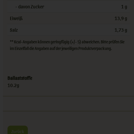
- davon Zucker
1 g
Eiweiß
13,9 g
Salz
1,73 g
** Kcal-Angaben können geringfügig (+/- 5) abweichen. Bitte prüfen Sie
im Einzelfall die Angaben auf der jeweiligen Produktverpackung.
Ballaststoffe
10.2g
Zurück