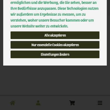
Das von Ihnen gesuchte Produkt ist leider zur Zeit nicht
ermöglichen und die Werbung, die Sie sehen, besser an
verfügbar.
Ihre Bedürfnisse anzupassen. Diese Technologien nutzen
wir außerdem um Ergebnisse zu messen, um zu
verstehen, woher unsere Besucher kommen oder um
unsere Website weiter zu entwickeln.
Alle akzeptieren
Nur essenzielle Cookies akzeptieren
Einstellungen ändern
Toggle
cart