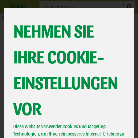
Produkt
Milchprodukte
Biotal Kaese
NEHMEN SIE
Produkte
Milchprodukte
Biotal Kaese
PRODUKT
IHRE COOKIE-
"BÜFFELFLOCKE
EINSTELLUNGEN
200G" NICHT
VERFÜGBAR.
VOR
Diese Website verwendet Cookies und Targeting
Technologien, um Ihnen ein besseres Internet-Erlebnis zu