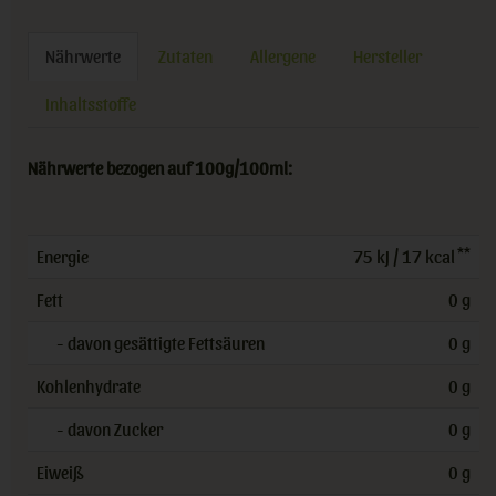
Nährwerte
Zutaten
Allergene
Hersteller
Inhaltsstoffe
Nährwerte bezogen auf 100g/100ml:
**
Energie
75 kJ / 17 kcal
Fett
0 g
- davon gesättigte Fettsäuren
0 g
Kohlenhydrate
0 g
- davon Zucker
0 g
Eiweiß
0 g