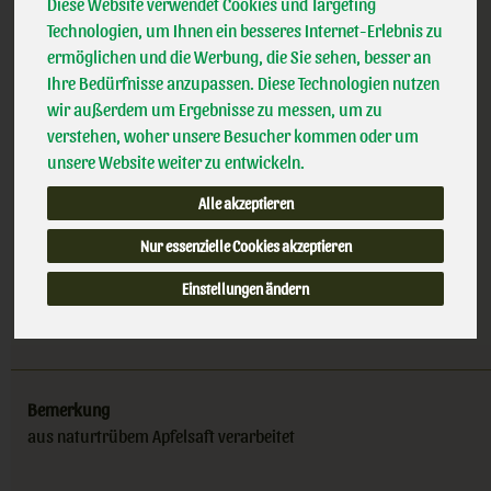
Demeter
Diese Website verwendet Cookies und Targeting
MEHRWEG
Handelsklasse
II
Technologien, um Ihnen ein besseres Internet-Erlebnis zu
DE-ÖKO-007
ermöglichen und die Werbung, die Sie sehen, besser an
zzgl. 0,15 € Pfand
Ihre Bedürfnisse anzupassen. Diese Technologien nutzen
(2,54 € / l)
wir außerdem um Ergebnisse zu messen, um zu
inkl. 7% MwSt.
verstehen, woher unsere Besucher kommen oder um
unsere Website weiter zu entwickeln.
0,75l
Alle akzeptieren
Anzahl
Nur essenzielle Cookies akzeptieren
3,39
€
Einstellungen ändern
Bemerkung
aus naturtrübem Apfelsaft verarbeitet