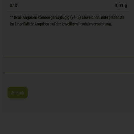
Salz
0,01 g
** Kcal-Angaben können geringfügig (+/- 5) abweichen. Bitte prüfen Sie
im Einzelfall die Angaben auf der jeweiligen Produktverpackung.
Zurück