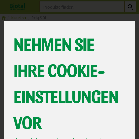
Produkt
Naturkost
Essig & Öl
NEHMEN SIE
IHRE COOKIE-
EINSTELLUNGEN
Apfelessig trüb
VOR
nicht pasteurisiert
*
3,39 €
/ 0,75l
Beutelsbacher