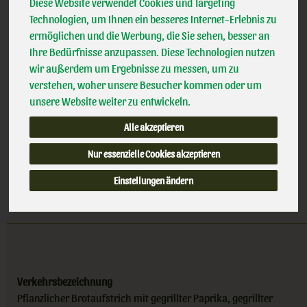
Linsen Aufstrich Gelbe Linse Grillgemüse
Diese Website verwendet Cookies und Targeting
*
3,29 €
/ 140g
Allos
Technologien, um Ihnen ein besseres Internet-Erlebnis zu
100% kbA BNN-Herst
ermöglichen und die Werbung, die Sie sehen, besser an
(23,50 € / kg)
DE-ÖKO
Ihre Bedürfnisse anzupassen. Diese Technologien nutzen
inkl. 7% MwSt.
wir außerdem um Ergebnisse zu messen, um zu
verstehen, woher unsere Besucher kommen oder um
140g
unsere Website weiter zu entwickeln.
Anzahl
Alle akzeptieren
Nur essenzielle Cookies akzeptieren
3,29
€
Einstellungen ändern
Verkehrsbezeichnung
Pflanzlicher Brotaufstrich mit gegrillter Paprika, gegrillter