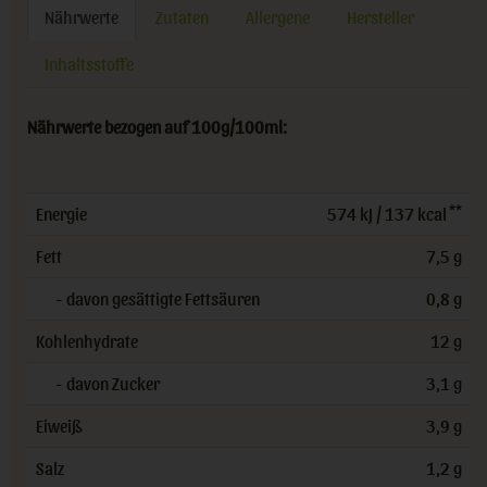
Nährwerte
Zutaten
Allergene
Hersteller
Inhaltsstoffe
Nährwerte bezogen auf 100g/100ml:
**
Energie
574 kJ / 137 kcal
Fett
7,5 g
- davon gesättigte Fettsäuren
0,8 g
Kohlenhydrate
12 g
- davon Zucker
3,1 g
Eiweiß
3,9 g
Salz
1,2 g