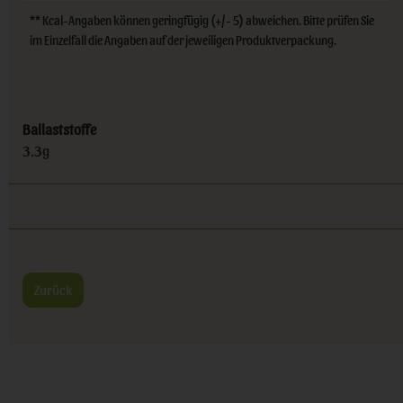
** Kcal-Angaben können geringfügig (+/- 5) abweichen. Bitte prüfen Sie
im Einzelfall die Angaben auf der jeweiligen Produktverpackung.
Ballaststoffe
3.3g
Zurück