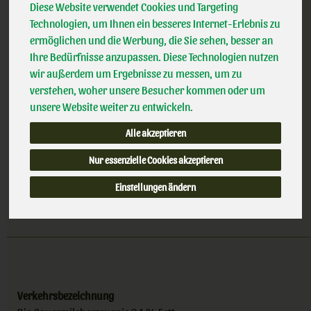
*
1,99 €
/ 200g
Diese Website verwendet Cookies und Targeting
Söbbeke
Technologien, um Ihnen ein besseres Internet-Erlebnis zu
Bioland
ermöglichen und die Werbung, die Sie sehen, besser an
(9,95 € / kg)
Handelsklasse
II
Ihre Bedürfnisse anzupassen. Diese Technologien nutzen
inkl. 7% MwSt.
DE-ÖKO-006
wir außerdem um Ergebnisse zu messen, um zu
verstehen, woher unsere Besucher kommen oder um
unsere Website weiter zu entwickeln.
200g
Alle akzeptieren
Anzahl
Nur essenzielle Cookies akzeptieren
1,99
€
Einstellungen ändern
Verkehrsbezeichnung