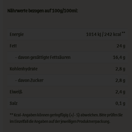
Nährwerte bezogen auf 100g/100ml:
**
Energie
1014 kJ / 242 kcal
Fett
24 g
- davon gesättigte Fettsäuren
16,4 g
Kohlenhydrate
2,8 g
- davon Zucker
2,8 g
Eiweiß
2,4 g
Salz
0,1 g
** Kcal-Angaben können geringfügig (+/- 5) abweichen. Bitte prüfen Sie
im Einzelfall die Angaben auf der jeweiligen Produktverpackung.