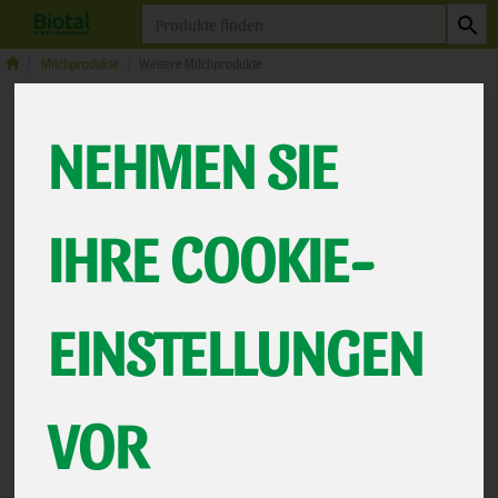
Produkt
Milchprodukte
Weitere Milchprodukte
NEHMEN SIE
IHRE COOKIE-
EINSTELLUNGEN
Schmand
VOR
Wir arbeiten zu 100 % ohne künstliche Farbstoffe. Tabu sind
auch jede Art von Aromastoffen. Und wir sind konsequent
gentechnikfrei.