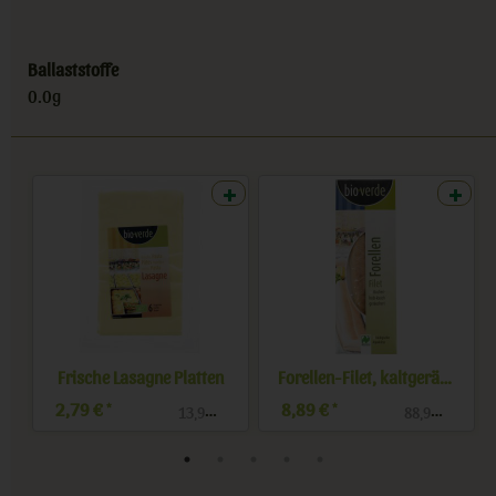
Ballaststoffe
0.0g
kum-Pesto
Frische Lasagne Platten
Forellen-Filet, kaltgeräuchert
2,79 €
8,89 €
*
*
/ kg
13,95 € / kg
88,90 € / kg