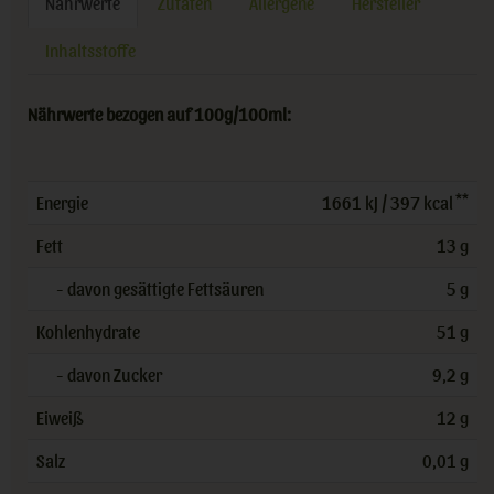
Nährwerte
Zutaten
Allergene
Hersteller
Inhaltsstoffe
Nährwerte bezogen auf 100g/100ml:
**
Energie
1661 kJ / 397 kcal
Fett
13 g
- davon gesättigte Fettsäuren
5 g
Kohlenhydrate
51 g
- davon Zucker
9,2 g
Eiweiß
12 g
Salz
0,01 g