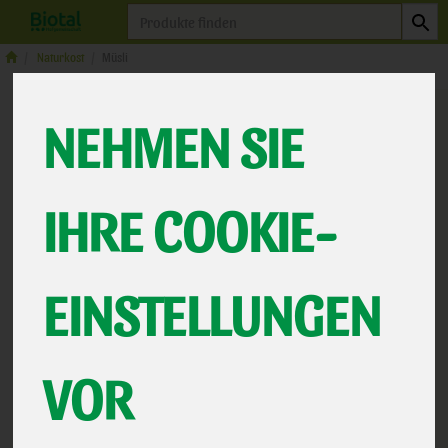
Produkt
Naturkost
Müsli
NEHMEN SIE
IHRE COOKIE-
EINSTELLUNGEN
Amaranth Schoko Müsli
VOR
Amaranth Schoko-Müsli
*
15,99 €
/
Allos