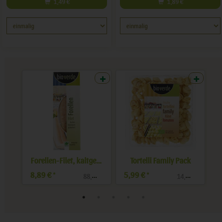
1,49
€
1,89
€
Tortelli Family Pack
Tortelli mit Steinpilz
5,99 €
4,99 €
4,99
*
*
 kg
14,98 € / kg
19,96 € / kg