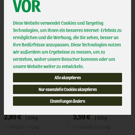
VOR
Diese Website verwendet Cookies und Targeting
Technologien, um Ihnen ein besseres Internet-Erlebnis zu
ermöglichen und die Werbung, die Sie sehen, besser an
Ihre Bedürfnisse anzupassen. Diese Technologien nutzen
wir außerdem um Ergebnisse zu messen, um zu
verstehen, woher unsere Besucher kommen oder um
unsere Website weiter zu entwickeln.
Alle akzeptieren
Nur essenzielle Cookies akzeptieren
Bärlauch Creme
Burrata
Einstellungen ändern
*
*
2,89 €
3,59 €
/ 150 g
/ 125 g
1 * 150 g (19,27 € / kg)
1 * 125 g (28,72 € / 1 kg)