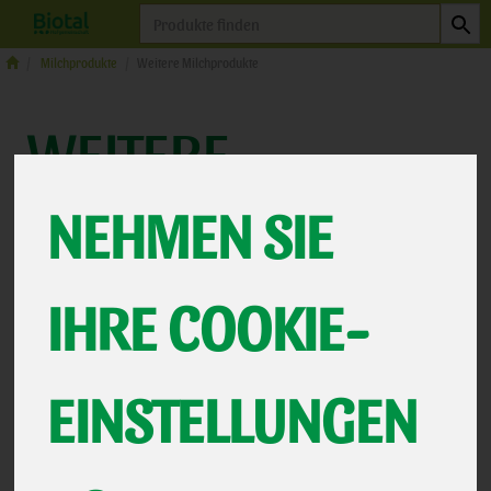
Produkt
Milchprodukte
Weitere Milchprodukte
WEITERE
MILCHPRODUKTE
NEHMEN SIE
IHRE COOKIE-
62 VON 463
12
EINSTELLUNGEN
Hersteller
Ernährung
Allergene