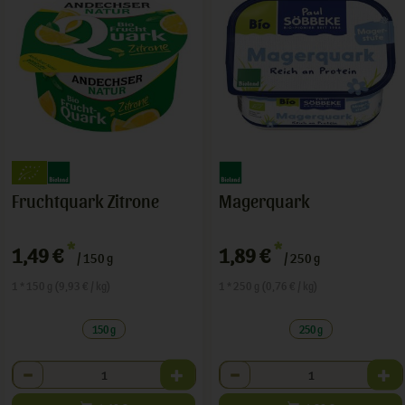
Fruchtquark Zitrone
Magerquark
*
*
1,49 €
1,89 €
/ 150 g
/ 250 g
1 * 150 g (9,93 € / kg)
1 * 250 g (0,76 € / kg)
150 g
250 g
Anzahl
Anzahl