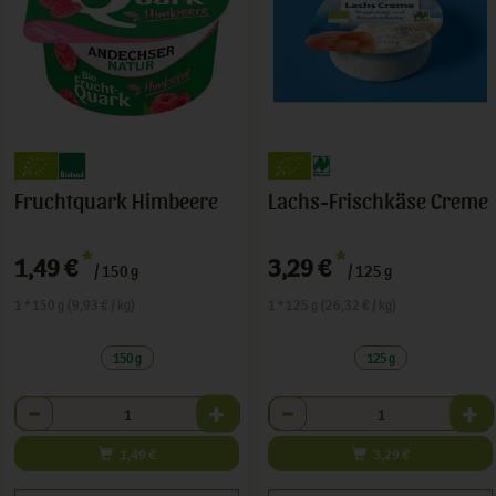
Fruchtquark Himbeere
Lachs-Frischkäse Creme
*
*
1,49 €
3,29 €
/ 150 g
/ 125 g
1 * 150 g (9,93 € / kg)
1 * 125 g (26,32 € / kg)
150 g
125 g
Anzahl
Anzahl
1,49
€
3,29
€