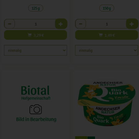
125 g
150 g
Anzahl
Anzahl
3,29
€
1,49
€