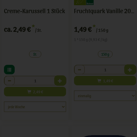
Creme-Karussell 1 Stück
Fruchtquark Vanille 20%
*
*
ca. 2,49 €
1,49 €
/ St.
/ 150 g
1 * 150 g (9,93 € / kg)
St.
150 g
Anzahl
Anzahl
1,49
€
2,49
€