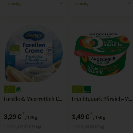
Forelle & Meerrettich Creme
Fruchtquark Pfirsich-Maracuja
*
*
3,29 €
1,49 €
/ 125 g
/ 150 g
1 * 125 g (26,32 € / 1 kg)
1 * 150 g (9,93 € / kg)