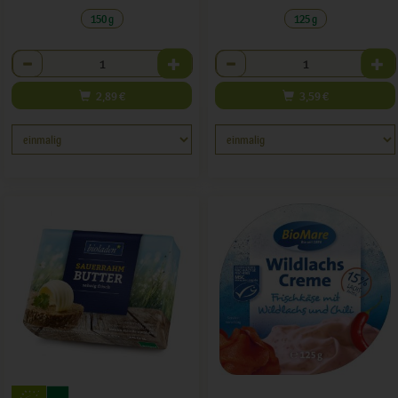
150 g
125 g
Anzahl
Anzahl
2,89
€
3,59
€