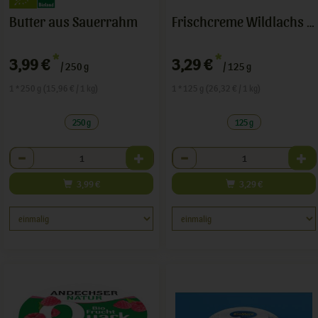
Butter aus Sauerrahm
Frischcreme Wildlachs & Chili
*
*
3,99 €
3,29 €
/ 250 g
/ 125 g
1 * 250 g (15,96 € / 1 kg)
1 * 125 g (26,32 € / 1 kg)
250 g
125 g
Anzahl
Anzahl
3,99
€
3,29
€